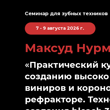
Семинар для зубных техников
7 - 9 августа 2026
г.
Максуд Нурм
«
Практический ку
созданию высоко
виниров и короно
рефракторе. Тех