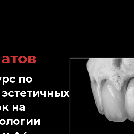
атов
рс по
 эстетичных
к на
нологии