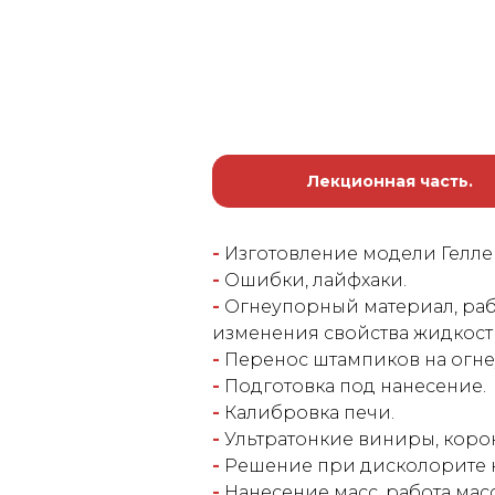
Лекционная часть.
-
Изготовление модели Гелле
-
Ошибки, лайфхаки.
-
Огнеупорный материал, ра
изменения свойства жидкост
-
Перенос штампиков на огне
-
Подготовка под нанесение.
-
Калибровка печи.
-
Ультратонкие виниры, корон
-
Решение при дисколорите ку
-
Нанесение масс, работа мас