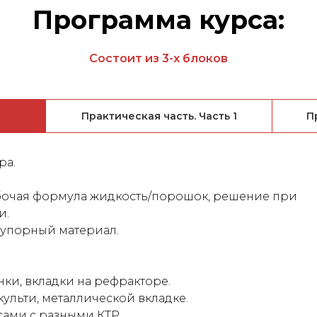
Программа курса:
Состоит из 3-х блоков
Практическая часть. Часть 1
П
ра.
бочая формула жидкость/порошок, решение при
и.
упорный материал.
ки, вкладки на рефракторе.
льти, металлической вкладке.
сами с разными КТР.