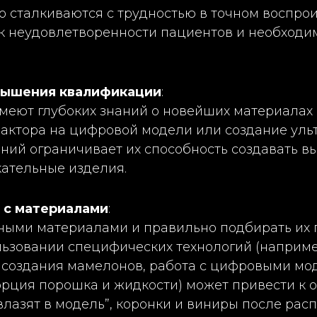
то сталкиваются с трудностью в точном воспр
т к неудовлетворенности пациентов и необход
вышения квалификации
:
меют глубоких знаний о новейших материалах и
актора на цифровой модели или создание ульт
аний ограничивает их способность создавать 
кательные изделия.
 с материалами
:
рными материалами и правильно подбирать их 
льзовании специфических технологий (наприме
создания мамелонов, работа с цифровыми мо
рция порошка и жидкости) может привести к 
влазят в модель”, коронки и виниры после расп