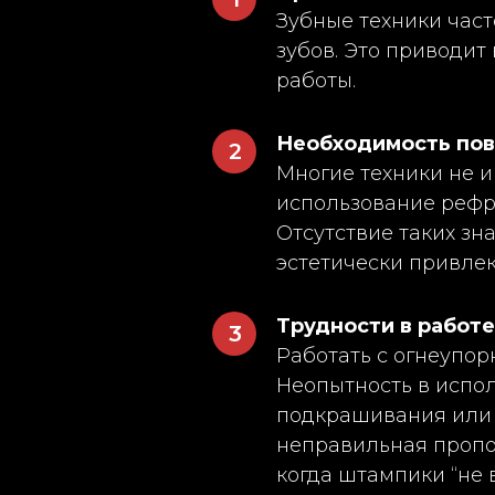
Зубные техники час
зубов. Это приводи
работы.
Необходимость по
2
Многие техники не и
использование рефр
Отсутствие таких зн
эстетически привле
Трудности в работе
3
Работать с огнеупо
Неопытность в испо
подкрашивания или 
неправильная пропо
когда штампики “не 