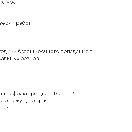
стура.
.
ерки работ.
.
тодики безошибочного попадание в
ральных резцов.
а рефракторе цвета Bleach 3.
го режущего края.
ния.
.