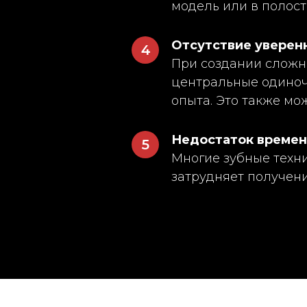
модель или в полост
Отсутствие уверенн
4
При создании сложны
центральные одиночн
опыта. Это также мо
Недостаток времен
5
Многие зубные техни
затрудняет получени