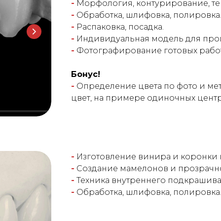
-
Морфология, контурирование, тек
-
Обработка, шлифовка, полировка
-
Распаковка, посадка.
-
Индивидуальная модель для пров
-
Фотографирование готовых работ
Бонус!
-
Определение цвета по фото и ме
цвет, на примере одиночных цент
-
Изготовление винира и коронки н
-
Создание мамелонов и прозрачно
-
Техника внутреннего подкрашива
-
Обработка, шлифовка, полировка