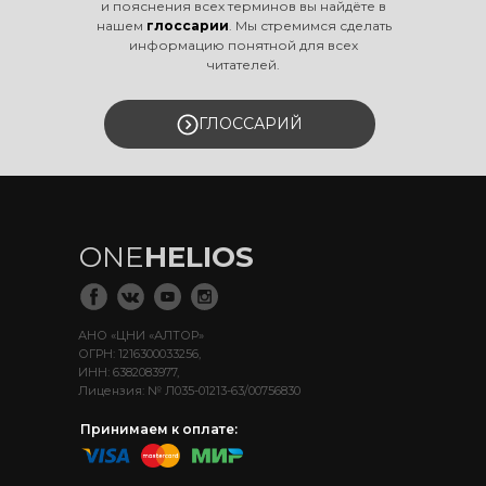
и пояснения всех терминов вы найдёте в
нашем
глоссарии
. Мы стремимся сделать
информацию понятной для всех
читателей.
ГЛОССАРИЙ
ONE
HELIOS
АНО «ЦНИ «АЛТОР»
ОГРН: 1216300033256,
ИНН: 6382083977,
Лицензия: № Л035-01213-63/00756830
Принимаем к оплате: