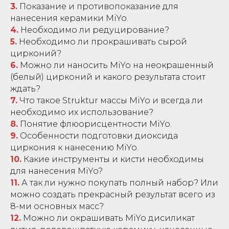
3.
Показание и противопоказание для
нанесения керамики MiYo.
4.
Необходимо ли редуцирование?
5.
Необходимо ли прокрашивать сырой
цирконий?
6.
Можно ли наносить MiYo на неокрашенный
(белый) цирконий и какого результата стоит
ждать?
7.
Что такое Struktur массы MiYo и всегда ли
необходимо их использование?
8.
Понятие флюорисцентности MiYo.
9.
Особенности подготовки диоксида
циркония к нанесению MiYo.
10.
Какие инструменты и кисти необходимы
для нанесения MiYo?
11.
А так ли нужно покупать полный набор? Или
можно создать прекрасный результат всего из
8-ми основных масс?
12.
Можно ли окрашивать MiYo дисиликат