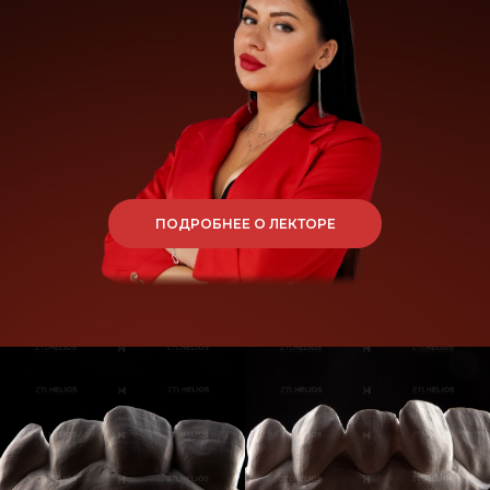
Контактная информация
Телефон для связи:
+7-909-419-15-69
Екатерина
ПОДРОБНЕЕ О ЛЕКТОРЕ
(руководитель отдела продаж)
Instagram* Анны Акуловой
@akulova1990
Адрес проведения курса:
г. Сочи, пос. Дагомыс, Гайдара
5/1
г. Москва, ул. Талалихина 33а
АНО «ЦНИ «АЛТОР»
ОГРН: 1216300033256,
ИНН: 6382083977,