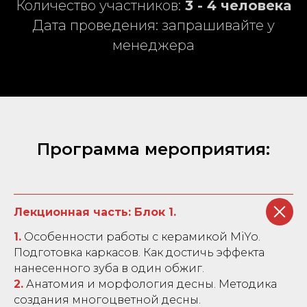
Количество участников:
3 - 4 человека
Дата проведения: запрашивайте у
менеджера
Программа мероприятия:
Лекционная часть: Блок 1.
1.
Особенности работы с керамикой MiYo.
Подготовка каркасов. Как достичь эффекта
нанесенного зуба в один обжиг.
2.
Анатомия и морфология десны. Методика
создания многоцветной десны.