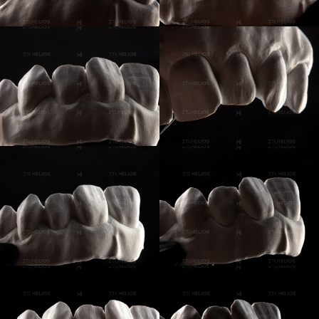
Лицензия: № Л035-01213-63/00756830
Наши социальные сети
Instagram* руководителя
учебного центра
@akulova1990
Instagram* учебного центра
@helios_dental_corses
Телеграм-канал учебного
центра
@helios_dental
*Деятельность Meta (соцсети Instagram)
признана экстремистской и запрещена на
территории Российской Федерации.