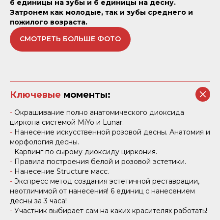
6 единицы на зубы и 6 единицы на десну.
Затронем как молодые, так и зубы среднего и
пожилого возраста.
СМОТРЕТЬ БОЛЬШЕ ФОТО
Ключевые
моменты:
-
Окрашивание полно анатомического диоксида
циркона системой MiYo и Lunar.
-
Нанесение искусственной розовой десны. Анатомия и
морфология десны.
-
Карвинг по сырому диоксиду циркония.
-
Правила построения белой и розовой эстетики.
-
Нанесение Structure масс.
-
Экспресс метод создания эстетичной реставрации,
неотличимой от нанесения! 6 единиц с нанесением
десны за 3 часа!
-
Участник выбирает сам на каких красителях работать!