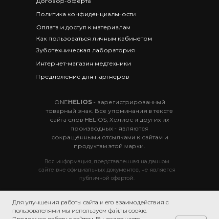
Договор-оферта
Политика конфиденциальности
Оплата и доступ к материалам
Как пользоваться личным кабинетом
Зуботехническая лаборатория
Интернет-магазин медтехники
Предложение для партнеров
ONE
HELIOS
- зарегистрированный
товарный знак. Все упоминания в тексте
сайта слов HELIOS, Хелиос и других их
производных - являются
сокращёнными отсылками к сайтам и
продуктам этой марки.
Вся информация, представленная на данном
сайте вне официальных документов, не является
публичной офертой.
Для улучшения работы сайта и его взаимодействия с
© 2019 Тренинговый центр ONE
HELIOS.
пользователями мы используем файлы cookie.
г. Сочи, пос. Дагомыс, ул. Гайдара 5/1
Продолжая работу с сайтом, Вы разрешаете