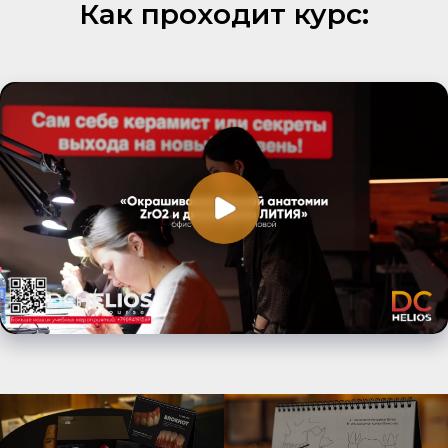
Как проходит курс:
Контактная информация
Телефон для связи:
+7-909-419-15-69
Екатерина
(руководитель отдела продаж)
Instagram* Анны Акуловой
@akulova1990
Адрес проведения курса:
г. Сочи, пос. Дагомыс, Гайдара
5/1
г. Москва, ул. Талалихина 33а