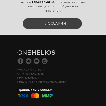
нашем
глоссарии
. Мы стремимся сделать
информацию понятной для всех
читателей.
ГЛОССАРИЙ
ONE
HELIOS
АНО «ЦНИ «АЛТОР»
ОГРН: 1216300033256,
ИНН: 6382083977,
Лицензия: № Л035-01213-63/00756830
Принимаем к оплате: