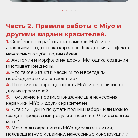
Часть 2. Правила работы с Miyo и
другими видами красителей.
1.
Особенности работы с керамикой MiYo и ее
аналогами. Подготовка каркасов. Как достичь эффекта
нанесенного зуба в один обжиг.
2.
Анатомия и морфология десны. Методика создания
многоцветной десны.
3.
Что такое Struktur массы MiYo и всегда ли
необходимо их использование?
4.
Понятие флюоресцентность MiYo и ее отличие от
других красителей.
5.
Показание и противопоказание для нанесения
керамики MiYo и других красителей.
6.
А так ли нужно покупать полный набор? Или можно
создать прекрасный результат всего из 10-ти основных
масс?
7.
Можно ли окрашивать MiYo дисиликат лития,
полевошпатную керамику, нанесенные конструкции и