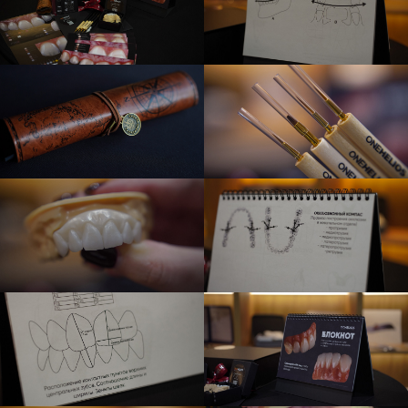
АНО «ЦНИ «АЛТОР»
ОГРН: 1216300033256,
ИНН: 6382083977,
Лицензия: № Л035-01213-63/00756830
Наши социальные сети
Instagram* руководителя
учебного центра
@akulova1990
Instagram* учебного центра
@helios_dental_corses
Телеграм-канал учебного
центра
@helios_dental
*Деятельность Meta (соцсети Instagram)
признана экстремистской и запрещена на
территории Российской Федерации.