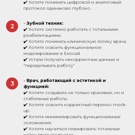
✔️ Хотите понимать цифровой и аналоговый
протокол одинаково глубоко.
-
Зубной техник:
2
✔️ Хотите системно работать с тотальными
реабилитациями.
✔️ Хотите понимать клиническую логику врача.
✔️ Хотите освоить функциональное
моделирование в Exocad.
✔️ Устали получать некорректные данные и
“переделывать работу”
-
Врач, работающий с эстетикой и
3
функцией:
✔️ Хотите создавать не только красивые, но и
стабильные работы.
✔️ Хотите освоить корректный перенос mock-
up.
✔️ Хотите минимизировать функциональные
осложнения.
✔️ Хотите научиться планировать тотальные
кейсы прогнозируемо.