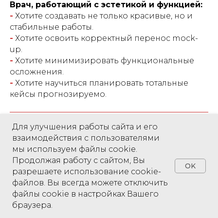
Врач, работающий с эстетикой и функцией:
-
Хотите создавать не только красивые, но и
стабильные работы.
-
Хотите освоить корректный перенос mock-
up.
-
Хотите минимизировать функциональные
осложнения.
-
Хотите научиться планировать тотальные
кейсы прогнозируемо.
Этот курс для вас, если:
Для улучшения работы сайта и его
взаимодействия с пользователями
мы используем файлы cookie.
После курса вы сможете:
Продолжая работу с сайтом, Вы
OK
разрешаете использование cookie-
Что вы получите на курсе:
файлов. Вы всегда можете отключить
файлы cookie в настройках Вашего
В чем уникальность курса:
браузера.