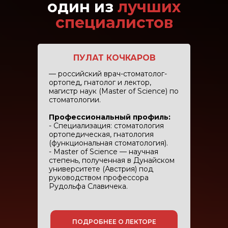
один из
лучших
специалистов
ПУЛАТ КОЧКАРОВ
— российский врач-стоматолог-
ортопед, гнатолог и лектор,
магистр наук (Master of Science) по
стоматологии.
Профессиональный профиль:
- Специализация: стоматология
ортопедическая, гнатология
(функциональная стоматология).
- Master of Science — научная
степень, полученная в Дунайском
университете (Австрия) под
руководством профессора
Рудольфа Славичека.
ПОДРОБНЕЕ О ЛЕКТОРЕ