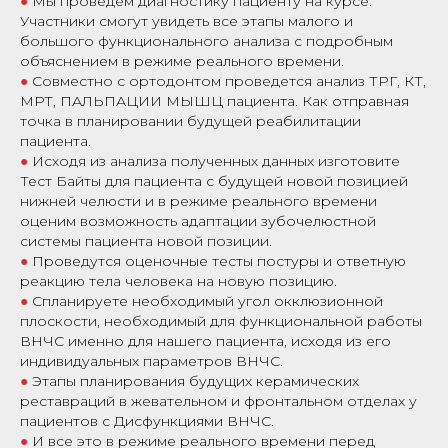
●
Мы проведем диагностику пациенту на курсе.
Участники смогут увидеть все этапы малого и
большого функционального анализа с подробным
объяснением в режиме реального времени.
●
Совместно с ортодонтом проведется анализ ТРГ, КТ,
МРТ, ПАЛЬПАЦИИ МЫШЦ пациента. Как отправная
точка в планировании будущей реабилитации
пациента.
●
Исходя из анализа полученных данных изготовите
Тест Байты для пациента с будущей новой позицией
нижней челюсти и в режиме реального времени
оценим возможность адаптации зубочелюстной
системы пациента новой позиции.
●
Проведутся оценочные тесты постуры и ответную
реакцию тела человека на новую позицию.
●
Спланируете необходимый угол окклюзионной
плоскости, необходимый для функциональной работы
ВНЧС именно для нашего пациента, исходя из его
индивидуальных параметров ВНЧС.
●
Этапы планирования будущих керамических
реставраций в жевательном и фронтальном отделах у
пациентов с Дисфункциями ВНЧС.
●
И все это в режиме реального времени перед