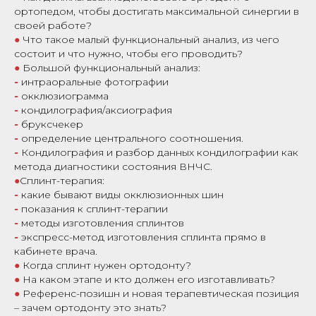
ортопедом, чтобы достигать максимальной синергии в
своей работе?
●
Что такое малый функциональный анализ, из чего
состоит и что нужно, чтобы его проводить?
●
Большой функциональный анализ:
-
интраоральные фотографии
-
окклюзиограмма
-
кондилография/аксиография
-
бруксчекер
-
определение центрального соотношения.
-
Кондилография и разбор данных кондилографии как
метода диагностики состояния ВНЧС.
●
Сплинт-терапия:
-
какие бывают виды окклюзионных шин
-
показания к сплинт-терапии
-
методы изготовления сплинтов
-
экспресс-метод изготовления сплинта прямо в
кабинете врача.
●
Когда сплинт нужен ортодонту?
●
На каком этапе и кто должен его изготавливать?
●
Референс-позишн и новая терапевтическая позиция
– зачем ортодонту это знать?