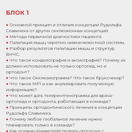
БЛОК 1
●
Основной принцип и отличия концепции Рудольфа
Славичека от других окклюзионных концепций.
●
Методы первичной диагностики пациента.
●
Пальпация мышц черепно-нижнечелюстной системы.
●
Разбор результатов пальпации мышц и структур
ВНЧС.
●
Что такое кондилография и аксиография? Почему их
должен использовать не только ортопед, но и
ортодонт?
●
Что такое Окклюзиограмма? Что такое бруксчекер?
●
Что такое MPI и как анализировать полученную
информацию?
●
Что может дать телерентгенограмма для врача-
ортопеда и ортодонта, работающих в команде?
●
Принципы ортодонтического лечения в концепции
Рудольфа Славичека.
●
Почему любое глобальное лечение нужно
планировать только в команде?
●
Как должны взаимодействовать ортодонт с