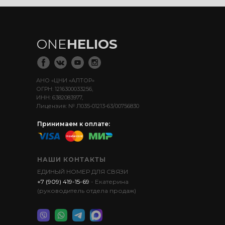
ONE
HELIOS
АНО «ЦНИ «АЛТОР»
ОГРН: 1216300033256,
ИНН: 6382083977,
Лицензия: № Л035-01213-63/00756830
Принимаем к оплате:
НАШИ КОНТАКТЫ
ЕДИНЫЙ НОМЕР ДЛЯ СВЯЗИ
+7 (909) 419-15-69
- Екатерина
(руководитель отдела продаж)