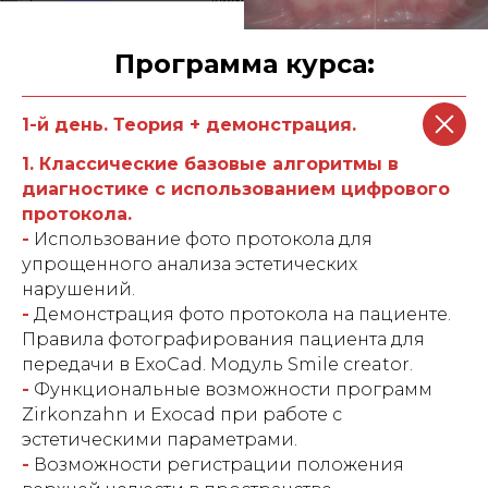
Участникам с собой необходимо
иметь:
Программа курса:
Ноутбук с установленной
программой ExoCad.
Требования к компьютеру:
1-й день. Теория + демонстрация.
- Желательно видеокарта серии
GeForce 20 или 30.
1. Классические базовые алгоритмы в
- Оперативная память 8 гб и более.
диагностике с использованием цифрового
протокола.
Если Вам нужна помощь в установке
-
Использование фото протокола для
программы по специальной цене,
упрощенного анализа эстетических
обратитесь к нашему менеджеру.
нарушений.
-
Демонстрация фото протокола на пациенте.
Правила фотографирования пациента для
передачи в ExoCad. Модуль Smile creator.
-
Функциональные возможности программ
Zirkonzahn и Exocad при работе с
эстетическими параметрами.
-
Возможности регистрации положения