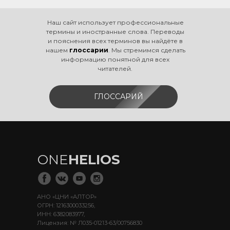
Наш сайт использует профессиональные
термины и иностранные слова. Переводы
и пояснения всех терминов вы найдёте в
нашем
глоссарии
. Мы стремимся сделать
информацию понятной для всех
читателей.
ГЛОССАРИЙ
ONE
HELIOS
АНО «ЦНИ «АЛТОР»
ОГРН: 1216300033256,
ИНН: 6382083977,
Лицензия: № Л035-01213-63/00756830