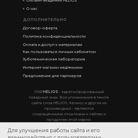
Онлайн-академия HELIOS
О нас
ДОПОЛНИТЕЛЬНО
Договор-оферта
Политика конфиденциальности
Оплата и доступ к материалам
Как пользоваться личным кабинетом
Зуботехническая лаборатория
Интернет-магазин медтехники
Предложение для партнеров
ONE
HELIOS
- зарегистрированный
товарный знак. Все упоминания в тексте
сайта слов HELIOS, Хелиос и других их
производных - являются
сокращёнными отсылками к сайтам и
продуктам этой марки.
Вся информация, представленная на данном
Для улучшения работы сайта и его
сайте вне официальных документов, не является
взаимодействия с пользователями