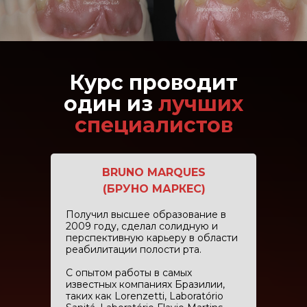
Курс проводит
один из
лучших
специалистов
BRUNO MARQUES
(БРУНО МАРКЕС)
Получил высшее образование в
2009 году, сделал солидную и
перспективную карьеру в области
реабилитации полости рта.
С опытом работы в самых
известных компаниях Бразилии,
таких как Lorenzetti, Laboratório