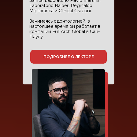
Sanitá, Laboratório Flavio Martins,
Laboratório Balber, Reginaldo
Miglioranca и Clinical Graziani.
Занимаясь одонтологией, в
настоящее время он работает в
компании Full Arch Global в Сан-
Паулу.
ПОДРОБНЕЕ О ЛЕКТОРЕ