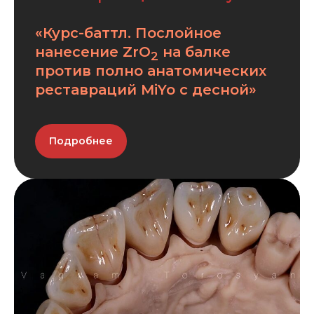
«Курс-баттл. Послойное
нанесение ZrO
на балке
2
против полно анатомических
реставраций MiYo с десной»
Подробнее