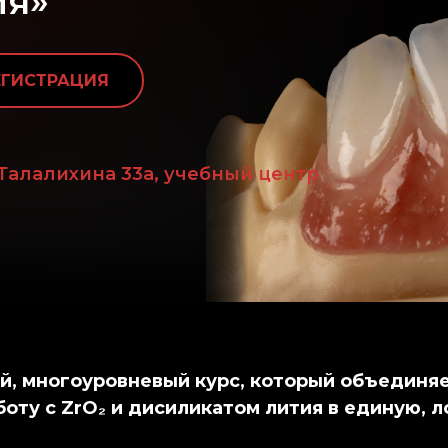
ия»
ЕГИСТРАЦИЯ
 Талалихина 33а, учебный центр
, многоуровневый курс, который объединяе
оту с ZrO₂ и дисиликатом лития в единую, 