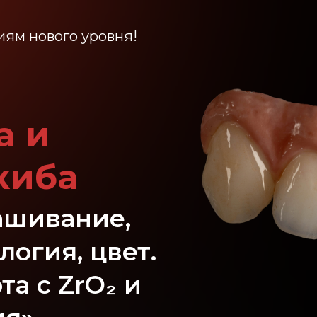
иям нового уровня!
а и
киба
рашивание,
огия, цвет.
а с ZrO₂ и