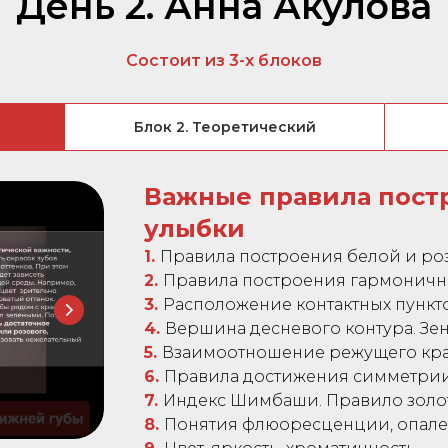
День 2. Анна Акулова
Состоит из 3-х блоков
Блок 2. Теоретический
Важные правила пост
улыбки
1.
Правила построения белой и роз
2.
Правила построения гармоничн
3.
Расположение контактных пункто
4.
Вершина десневого контура. Зен
5.
Взаимоотношение режущего края
6.
Правила достижения симметрии
7.
Индекс Шимбаши. Правило золот
8.
Понятия флюоресценции, опале