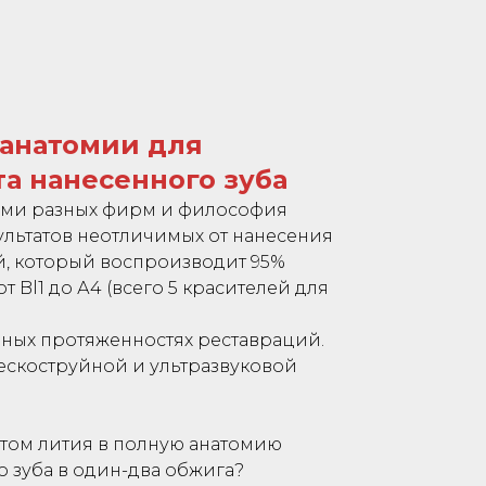
анатомии для
а нанесенного зуба
ями разных фирм и философия
льтатов неотличимых от нанесения
, который воспроизводит 95%
Bl1 до А4 (всего 5 красителей для
ных протяженностях реставраций.
пескоструйной и ультразвуковой
том лития в полную анатомию
о зуба в один-два обжига?