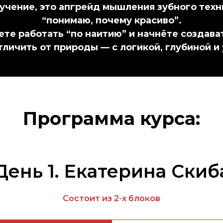
бучение, это апгрейд мышления зубного техни
“понимаю, почему красиво”.
ете работать “по наитию” и начнёте создава
личить от природы — с логикой, глубиной и
Программа курса:
День 1. Екатерина Скиб
Состоит из 2-х блоков