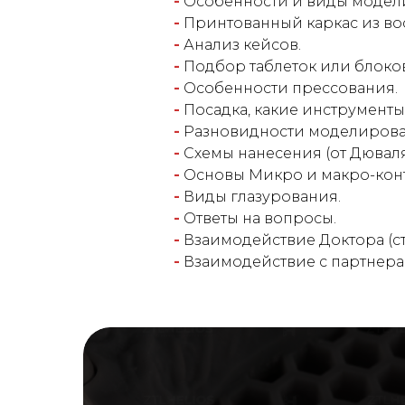
-
Особенности и виды модел
-
Принтованный каркас из воск
-
Анализ кейсов.
-
Подбор таблеток или блоков
-
Особенности прессования.
-
Посадка, какие инструменты
-
Разновидности моделирован
-
Схемы нанесения (от Дюваля
-
Основы Микро и макро-конт
-
Виды глазурования.
-
Ответы на вопросы.
-
Взаимодействие Доктора (ст
-
Взаимодействие с партнера