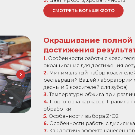
9.
Цвет, яркость, хроматичность.
СМОТРЕТЬ БОЛЬШЕ ФОТО
Окрашивание полной 
достижения результат
1.
Особенности работы с красител
окрашивания для достижения резу
2.
Минимальный набор красителей
реставраций Вашей лаборатории от 
десны и 5 красителей для зубов)
3.
Температуры обжига при различ
4.
Подготовка каркасов. Правила 
обработки.
5.
Особенности выбора ZrO2.
6.
Особенности работы с дисилика
7.
Как достичь эффекта нанесенног