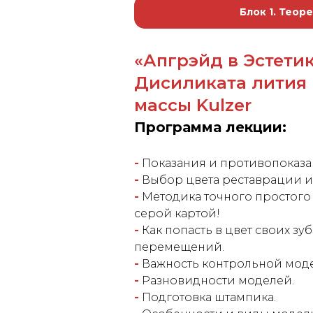
Блок 1. Теор
«Апгрэйд в Эстетик
Дисиликата лития 
массы Kulzer
Программа лекции:
-
Показания и противопоказа
-
Выбор цвета реставрации ис
-
Методика точного простого 
серой картой!
-
Как попасть в цвет своих зу
перемещений.
-
Важность контрольной мод
-
Разновидности моделей.
-
Подготовка штампика.