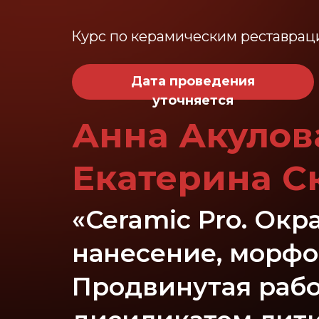
Курс по керамическим реставрац
Дата проведения
уточняется
Анна Акулов
Екатерина С
«Ceramiс Pro. Ок
нанесение, морфол
Продвинутая работ